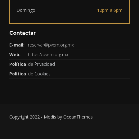
Domingo
12pm a 6pm
Contactar
E-mail:
reservar@pvem.org.mx
Web:
https://pvem.org.mx
Política
de
Privacidad
Política
de
Cookies
Copyright 2022 - Modis by OceanThemes