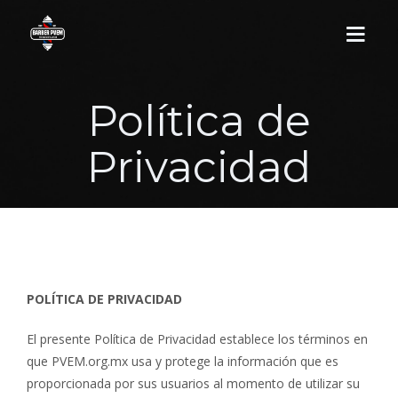
Política de
PORTADA
Privacidad
SERVICIOS
ACERCA DE
WEB
POLÍTICA DE PRIVACIDAD
CONTACTAR
El presente Política de Privacidad establece los términos en
que PVEM.org.mx usa y protege la información que es
proporcionada por sus usuarios al momento de utilizar su